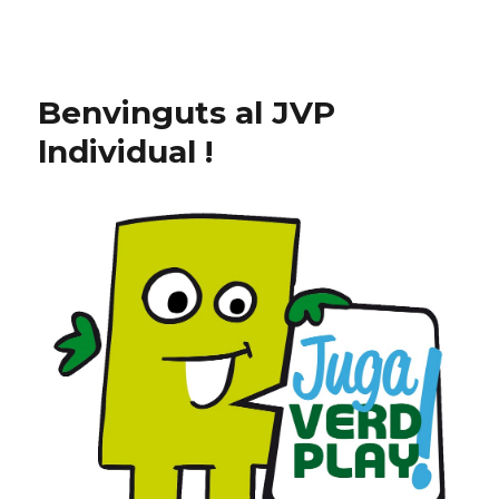
Juga Verd Play – Individual
Benvinguts al JVP
lndividual !